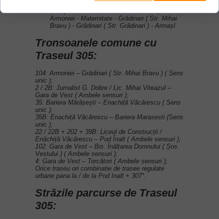
Șos. Vestului ) - Bloc 39 - Bariera Mărășești (
Billa ) - Aleea Vitioarei - Eroilor - Plăieșilor -
Armoniei - Maternitate - Grădinari ( Str. Mihai
Bravu ) - Grădinari ( Str. Grădinari ) - ArmașI
Tronsoanele comune cu
Traseul 305:
104: Armoniei – Grădinari ( Str. Mihai Bravu ) ( Sens
unic );
2 / 2B: Jurnalist G. Dobre / Lic. Mihai Viteazul –
Gara de Vest ( Ambele sensuri );
35: Bariera Mărășești – Enachiță Văcărescu ( Sens
unic );
35B: Enachiță Văcărescu – Bariera Marasesti (Sens
unic );
22 / 22B + 202 + 39B: Liceul de Construcții /
Enăchiță Văcărescu – Pod Înalt ( Ambele sensuri );
102: Gara de Vest – Bis. Înălțarea Domnului ( Șos.
Vestului ) ( Ambele sensuri );
4: Gara de Vest – Torcători ( Ambele sensuri );
Orice traseu ori combinatie de trasee regulate
urbane pana la / de la Pod Inalt + 307*.
Străzile parcurse de Traseul
305: