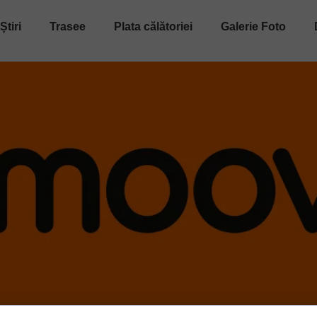
Știri
Trasee
Plata călătoriei
Galerie Foto
Trasee Autobuze
Tarife Bilete & Abonamente
Autobuze
Trasee Tramvaie
Tonete | Automate
Tramvaie
Trasee Troleibuze
Plata card | SMS
Troleibuze
Facilități | Amenzi
Reabilitarea liniilor
Parc Auto Activ