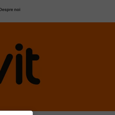
Despre noi
Cine suntem?
Proiectele noastre
Contact
Facebook
Instagram
YouTube