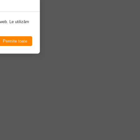
ti
 web. Le utilizăm
Permite toate