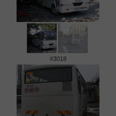
#3018