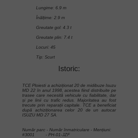
Lungime: 6.9 m
Înălțime: 2.9 m
Greutate gol: 4.3 t
Greutate plin: 7.4 t
Locuri: 45
Tip: Scurt
Istoric:
TCE Ploiesti a achiziționat 20 de midibuze Isuzu
MD 22 în anul 1998, acestea fiind distribuite pe
trasee care necesită vehicule cu fiabilitate, dar
și pe linii cu trafic redus. Majoritatea au fost
trecute prin reparații capitale. TCE a beneficiat
după achiziționarea celor 20 de un autocar
ISUZU MD 27 SA.
Număr parc - Număr înmatriculare - Mențiuni:
#3001 - PH-01-JZF