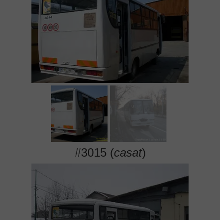
#3015 (
casat
)