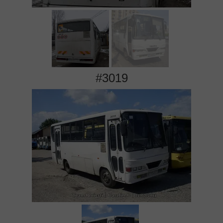
#3019