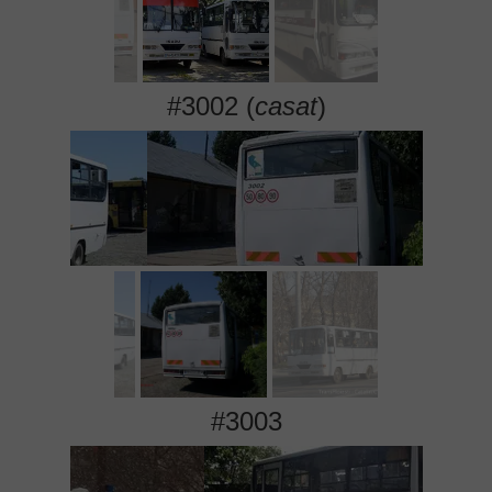
#3002 (
casat
)
#3003