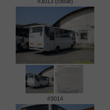
#3013 (
casat
)
#3014