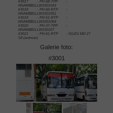
#3017 - PH-68-TPP -
NNAMBB1LLW1001043
#3018 - PH-60-RTP -
NNAMBB1LLW1001051
#3019 - PH-51-RTP -
NNAMBB1LLW1001064
#3020 - PH-37-TPP -
NNAMBB1LLW100107
#3021 - PH-61-RTP - ISUZU MD 27
SA (autocar)
Galerie foto:
#3001