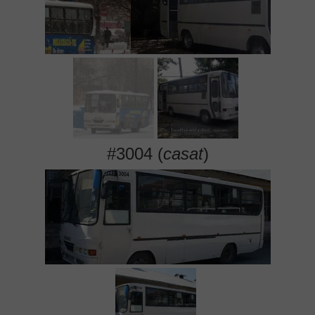
#3004 (
casat
)