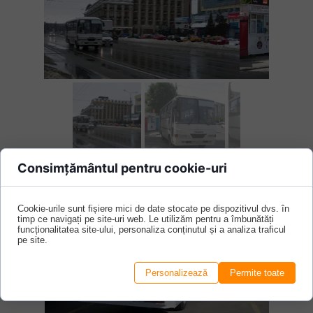
Consimțământul pentru cookie-uri
#3010 (
casat
)
Cookie-urile sunt fișiere mici de date stocate pe dispozitivul dvs. în
timp ce navigați pe site-uri web. Le utilizăm pentru a îmbunătăți
funcționalitatea site-ului, personaliza conținutul și a analiza traficul
pe site.
Personalizează
Permite toate