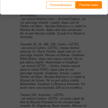
modifica
Personalizează
Permite toate
Traseul 22/22b: Auchan/Selgros– Bariera Unirii
- pe sensul Auchan/Selgros – B Unirii ruta nu
se modifica
- pe sensul Bariera Unirii – Auchan/Selgros, se
vor parcurge strazile: Lupeni, dupa care dr.
Stefan cel Mare , Nicolae Balcescu cu statie la
Muzeul de Istorie, dupa care ruta cunoscuta.
Nu se pot efectua statiile: Scoala 9 si Biserica
Armoniei.
Traseele 28, 36, 44b, 106: Centru –UZTEL
- pe sensul Centru –UZTEL, traseu normal
pana pe str. Buna Vestire, dupa care se vor
parcurge strazile: Mircea cel Batran, Gradinari,
Mihai Bravu, dupa care traseu normal. Nu se
pot utiliza statiile: Maternitate si Gradinari.
- pe sensul UZTEL – Centru, traseu normal
pana in statia FERO, dupa care se vor
parcurge strazile: Gradinari, Armasi, Lupeni,
Stefan cel Mare, Nicolae Balcescu cu statie la
Muzeul de Istorie. Nu se pot utiliza statiile:
Maternitate, Gradinari si Biserica Armoniei. Pe
acest sens ruta traseului 106 nu se modifica.
Traseul 104: Armoniei – UZTEL
- pe sensul Centru– UZTEL: va avea capat de
linie la Muzeul Petrolului si se vor parcurge
strazile: Dr. Bagdazar, Buna Vestire, Mircea cel