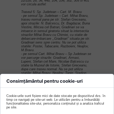
22/22b, 28, 36, 44b, 104, 106, 302, 305 si 401
vor circula astfel:
Traseul 5: Sp. Judetean – Cart. M. Bravu
- pe sensul Sp. Judetean – Cart. Mihai Bravu,
traseu normal pana pe str. Stefan Greceanu,
apoi strazile: N. Balcescu, Dr. Bagdazar, Buna
Vestire, Mircea cel Batran, Gradinari se va
intoarce in sensul giratoriu situat la intersectia
strazilor Mihai Bravu cu Chimiei, cu statie de
debarcare-imbarcare ,,Gradinari’’ situata pe str.
Gradinari sens spre centru. Nu se pot utiliza
statiile: Postei, Tabacarie, Razboieni, Neajlov,
M.Bravu.
- pe sensul Cart. Mihai Bravu – Sp Judetean se
vor parcurge strazile: Gradinari, Armasi,
Lupeni, Stefan cel Mare, Nicolae Balcescu cu
statie la Muzeul de Istorie, Stefan Greceanu,
dupa care traseu normal. Nu se pot utiliza
statiile: Mihai Bravu, Neajlov, Tanin, Stadion,
Postei.
Consimțământul pentru cookie-uri
Traseul 7: Dorobantul – B. Rudului
-pe sensul Dorobantul - Centru, traseu normal
pana la intersectia strazilor Mircea cel Batran
Cookie-urile sunt fișiere mici de date stocate pe dispozitivul dvs. în
cu Armasi, stanga Armasi, Lupeni, Stefan cel
timp ce navigați pe site-uri web. Le utilizăm pentru a îmbunătăți
Mare, Nicolae Balcescu cu statie la Muzeul de
funcționalitatea site-ului, personaliza conținutul și a analiza traficul
Istorie, dupa care ruta cunoscuta. Nu se pot
pe site.
efectua statiile: Scoala 9 si Biserica Armoniei.
- pe sensul B. Rudului – Dorobantu ruta nu se