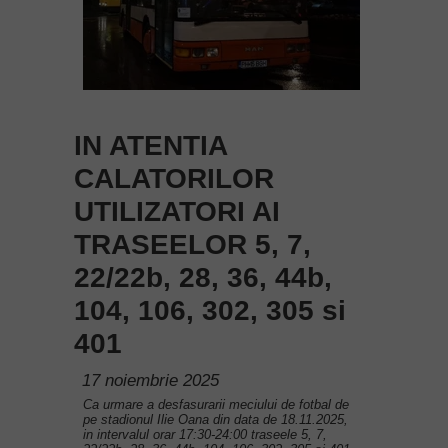
IN ATENTIA
CALATORILOR
UTILIZATORI AI
TRASEELOR 5, 7,
22/22b, 28, 36, 44b,
104, 106, 302, 305 si
401
17 noiembrie 2025
Ca urmare a desfasurarii meciului de fotbal de
pe stadionul Ilie Oana din data de 18.11.2025,
in intervalul orar 17:30-24:00 traseele 5, 7,