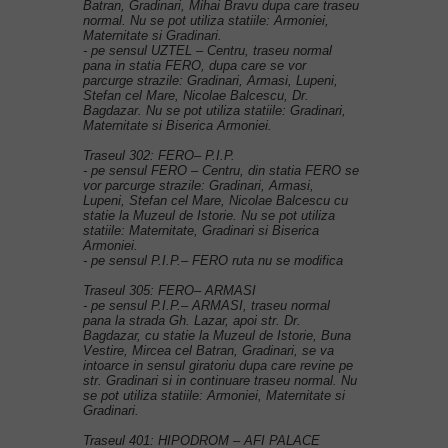
Batran, Gradinari, Mihai Bravu dupa care traseu
normal. Nu se pot utiliza statiile: Armoniei,
Maternitate si Gradinari.
- pe sensul UZTEL – Centru, traseu normal
pana in statia FERO, dupa care se vor
parcurge strazile: Gradinari, Armasi, Lupeni,
Stefan cel Mare, Nicolae Balcescu, Dr.
Bagdazar. Nu se pot utiliza statiile: Gradinari,
Maternitate si Biserica Armoniei.
Traseul 302: FERO– P.I.P.
- pe sensul FERO – Centru, din statia FERO se
vor parcurge strazile: Gradinari, Armasi,
Lupeni, Stefan cel Mare, Nicolae Balcescu cu
statie la Muzeul de Istorie. Nu se pot utiliza
statiile: Maternitate, Gradinari si Biserica
Armoniei.
- pe sensul P.I.P.– FERO ruta nu se modifica
Traseul 305: FERO– ARMASI
- pe sensul P.I.P.– ARMASI, traseu normal
pana la strada Gh. Lazar, apoi str. Dr.
Bagdazar, cu statie la Muzeul de Istorie, Buna
Vestire, Mircea cel Batran, Gradinari, se va
intoarce in sensul giratoriu dupa care revine pe
str. Gradinari si in continuare traseu normal. Nu
se pot utiliza statiile: Armoniei, Maternitate si
Gradinari.
Traseul 401: HIPODROM – AFI PALACE